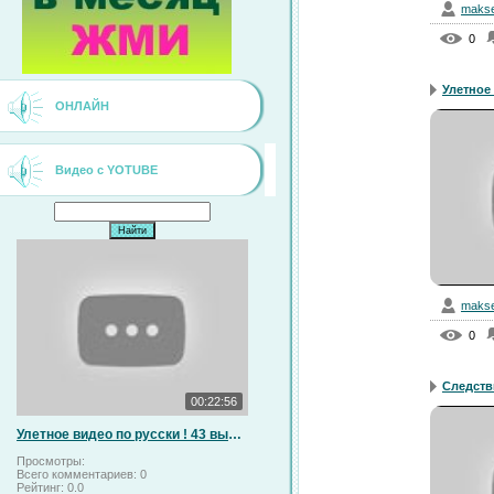
makse
0
Улетное 
ОНЛАЙН
Видео с YOTUBE
makse
0
Следстви
00:22:56
Улетное видео по русски ! 43 выпуск 2 сезон (HD) Зажало в тестомесильной машине
Просмотры:
Всего комментариев:
0
Рейтинг:
0.0