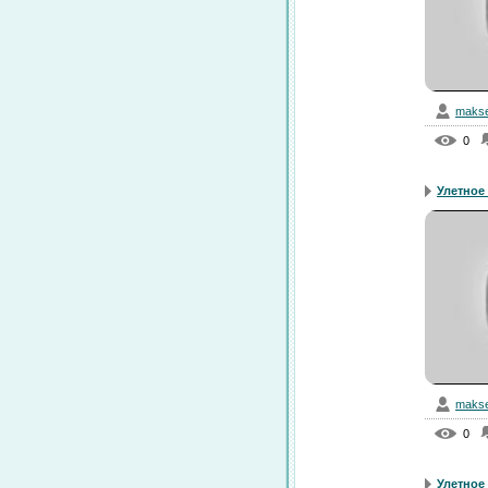
makse
0
Улетное 
makse
0
Улетное 