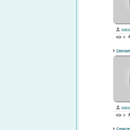
makse
0
Сексуал
makse
0
Следстви