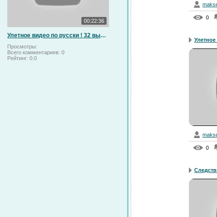
makse
0
00:22:36
Улетное видео по русски ! 32 выпуск 1 сезон (HD)
Улетное 
Просмотры:
Всего комментариев:
0
Рейтинг:
0.0
makse
0
Следстви