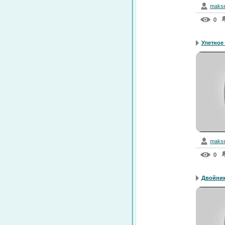
makse
0
Улетное 
makse
0
Двойник