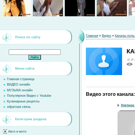
Главная
»
Видео
»
Каналы поль
Поиск по сайту
КА
Меню сайта
Главная страница
ВИДЕО онлайн
МУЗЫКА онлайн
Видео этого канала
:
Популярное Видео с Youtube
Кулинарные рецепты
Улетное 
обратная связь
Категории раздела
Авто и мото