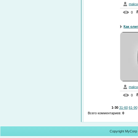
makse
0
Как олиг
makse
0
1-30
31-60
61-90
Всего комментариев
:
0
Copyright MyCorp