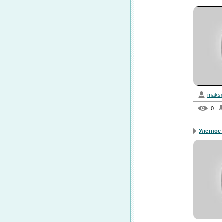
makse
0
Улетное 