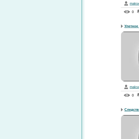
makse
0
Улетное 
makse
0
Следстви