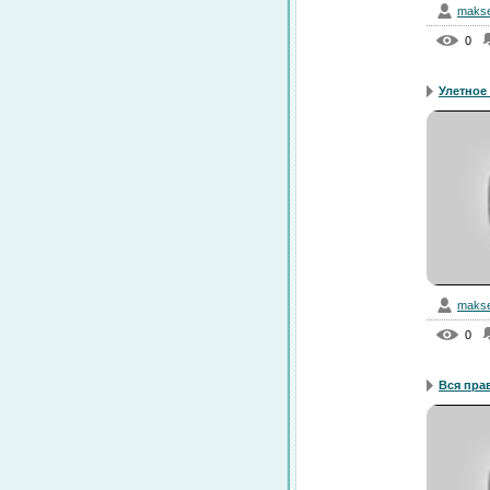
makse
0
Улетное 
makse
0
Вся прав