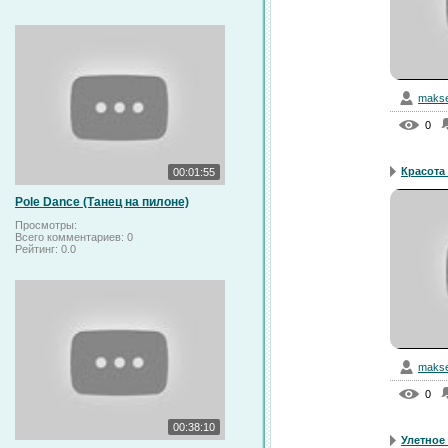
makse
0
Красота 
00:01:55
Pole Dance (Танец на пилоне)
Просмотры:
Всего комментариев:
0
Рейтинг:
0.0
makse
0
00:38:10
Улетное 