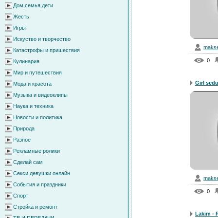
Дом,семья,дети
Жесть
Игры
Искуство и творчество
makse
Катастрофы и пришествия
0
Кулинария
Мир и путешествия
Girl sedu
Мода и красота
Музыка и видеоклипы
Наука и техника
Новости и политика
Природа
Разное
Рекламные ролики
Сделай сам
Секси девушки онлайн
makse
События и праздники
0
Спорт
Стройка и ремонт
Lakim - R