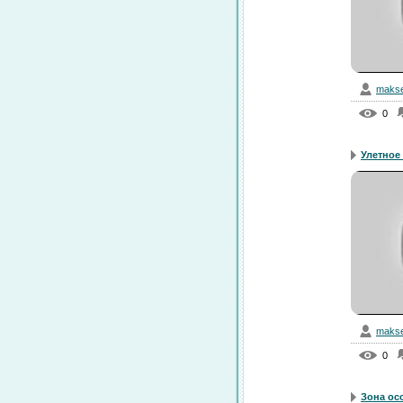
makse
0
Улетное 
makse
0
Зона ос