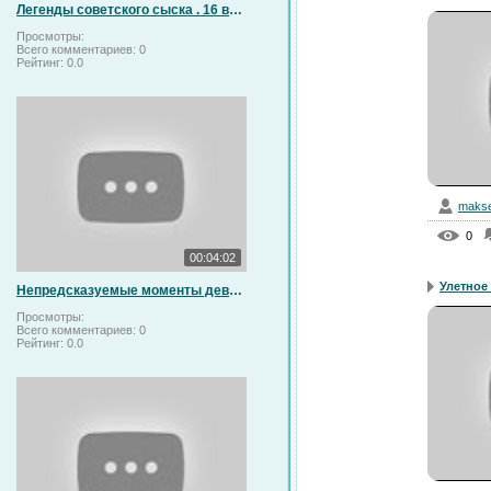
Легенды советского сыска . 16 выпуск . Охота на призрака. ( HD )
Просмотры:
Всего комментариев:
0
Рейтинг:
0.0
makse
0
00:04:02
Улетное 
Непредсказуемые моменты девушек за рулем
Просмотры:
Всего комментариев:
0
Рейтинг:
0.0