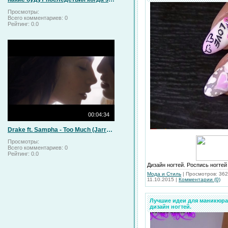
Просмотры:
Всего комментариев:
0
Рейтинг:
0.0
00:04:34
Drake ft. Sampha - Too Much (Jarreau Vandal remix) (Music Video)
Просмотры:
Всего комментариев:
0
Рейтинг:
0.0
Дизайн ногтей. Роспись ногте
Мода и Стиль
|
Просмотров:
362
11.10.2015
|
Комментарии (0)
Лучшие идеи для маникюра
дизайн ногтей.