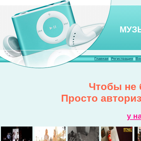
МУЗ
Главная
|
Регистрация
|
Вх
Чтобы не 
Просто авторизи
у н