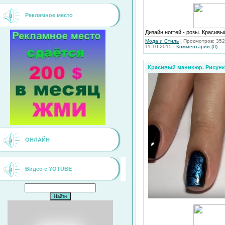
Рекламное место
Дизайн ногтей - розы. Красив
Мода и Стиль
|
Просмотров:
352
11.10.2015
|
Комментарии (0)
Красивый маникюр. Рисунки
ОНЛАЙН
Видео с YOTUBE