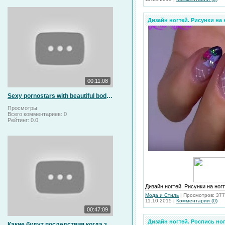
Дизайн ногтей. Рисунки на 
00:11:08
Sexy pornоstars with beautiful bodies (hot music video)
Просмотры:
Всего комментариев:
0
Рейтинг:
0.0
Дизайн ногтей. Рисунки на ногт
Мода и Стиль
|
Просмотров:
377
11.10.2015
|
Комментарии (0)
00:47:09
Дизайн ногтей. Роспись но
Какие будут последствия когда земля замедлит своё вращение . (National Geographic ) HD