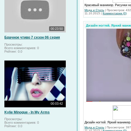
Красивый маникюр. Рисунки на 
Мода и Стиль
|
Просмотров:
432
11.10.2015
|
Комментарии (0)
Дизайн ногтей. Яркий маник
00:23:50
Брачное чтиво 7 сезон 06 серия
Просмотры:
Всего комментариев:
0
Рейтинг:
0.0
00:03:42
Kylie Minogue - In My Arms
Просмотры:
Дизайн ногтей. Яркий маникюр.
Всего комментариев:
0
Рейтинг:
0.0
Мода и Стиль
|
Просмотров:
397
11.10.2015
|
Комментарии (0)